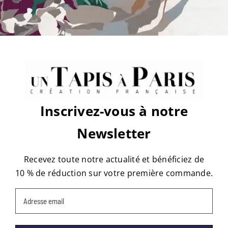
des-
rosiers-
D1LV10C13-
2
Share This Story, Choose Your
2025
Platform!
Facebook
X
Reddit
LinkedIn
WhatsApp
Tumblr
Pinterest
Vk
Email
Inscrivez-vous à notre
À propos de l'auteur :
Thibaut
Newsletter
mollaret
Recevez toute notre actualité et bénéficiez de
10 % de réduction sur votre première commande.
Email
(Nécessaire)