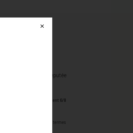
is
 de Nouvelle-Zélande, réputée
élai de fabrication à seulement 6/8
e jamais.
créer un tapis sur mesure en termes
otre espace.