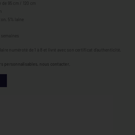
e de 95 cm / 120 cm
n
ton, 5% laine
8 semaines
aire numéroté de 1 à 8 et livré avec son certificat d’authenticité.
s personnalisables, nous contacter.