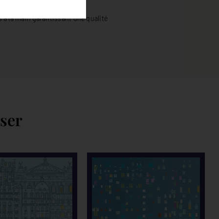
s à la main garantissant une qualité
sser