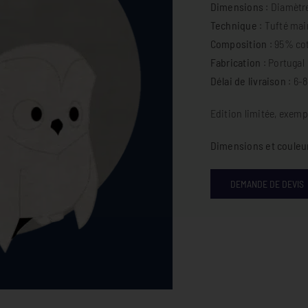
D
imensions
: Diamètr
Technique
: Tufté mai
Composition
: 95% co
Fabrication
: Portugal
Délai de livraison
: 6-
Edition limitée, exempl
Dimensions et couleur
DEMANDE DE DEVIS