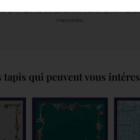
on de nos tapis, c’est pourquoi les finitions de nos tapis sont réalisée
irréprochable.
 tapis qui peuvent vous intére