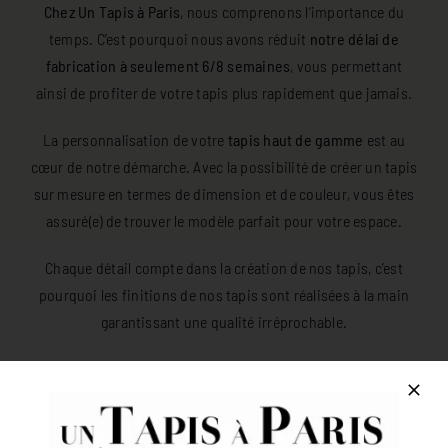
Chez Un Tapis à Paris
, nous comprenons l’importance du
temps. C’est pourquoi nous avons réduit
notre délai de
fabrication à seulement 6/8 semaines
, vous permettant
ainsi de profiter de votre tapis plus rapidement que jamais.
La personnalisation de votre
tapis haut de gamme
est au
cœur de notre démarche. Avec la possibilité de créer un tapis
sur mesure en termes de dimension et de couleur, vous êtes
assuré(e) de trouver le modèle parfait pour votre espace.
Chaque détail compte dans la création de nos tapis, c’est
pourquoi les finitions de nos tapis sont réalisées à la main
garantissant une qualité irréprochable.