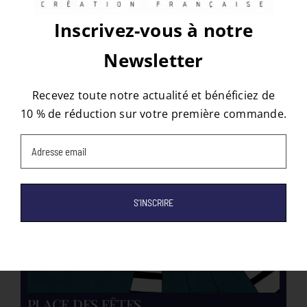
Inscrivez-vous à notre
Les tapis qui peuvent vous
intéresser
Newsletter
Recevez toute notre actualité et bénéficiez de
10 % de réduction sur votre première commande.
Email
(Nécessaire)
PLACE DES FÊTES