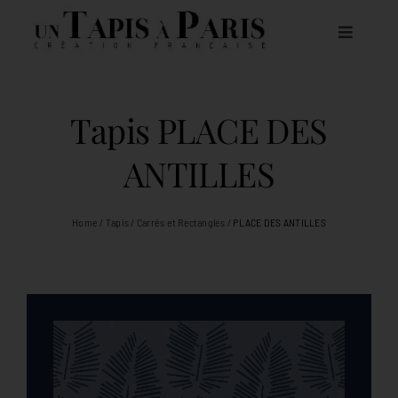
Passer
au
Toggle
contenu
Navigat
À PROPOS DE NOUS
Tapis PLACE DES
NOS COLLECTIONS DE TAPIS
ANTILLES
CATALOGUE
Home
/
Tapis
/
Carrés et Rectangles
/
PLACE DES ANTILLES
CONTACT
FR