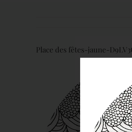
Place des fêtes-jaune-D9LV3