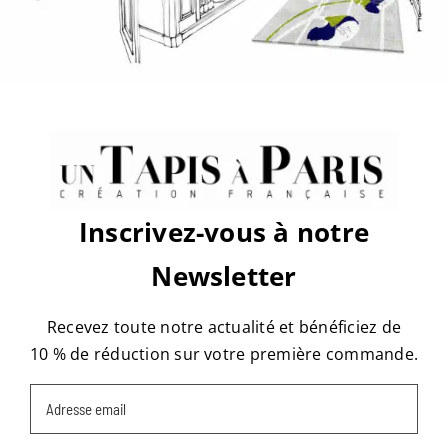
sur
Par
tapis
|
août 2nd, 2022
|
Commentaires fermés
rue
Hector
Guimard-
PERS1
Share This Story, Choose Your
Platform!
Facebook
X
Reddit
LinkedIn
WhatsApp
Tumblr
Pinterest
Vk
Email
Inscrivez-vous à notre
À propos de l'auteur :
tapis
Newsletter
Recevez toute notre actualité et bénéficiez de
10 % de réduction sur votre première commande.
Email
(Nécessaire)