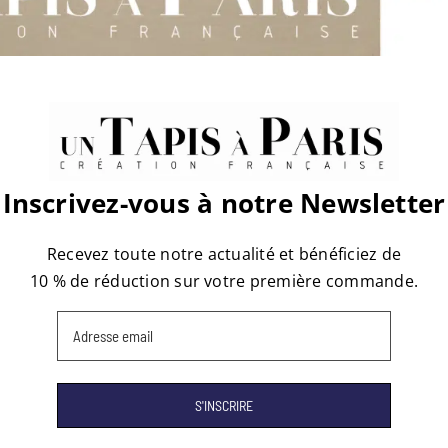
Inscrivez-vous à notre Newsletter
Subscribe to our newsletter!
Recevez toute notre actualité et bénéficiez de
Stay updated and receive 10% off your first order!
10 % de réduction sur votre première commande.
Email
Email
(Required)
(Required)